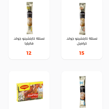
نستلة كابتشينو جولد
نستلة كابتشينو جولد
كراميل
فانيليا
12
15