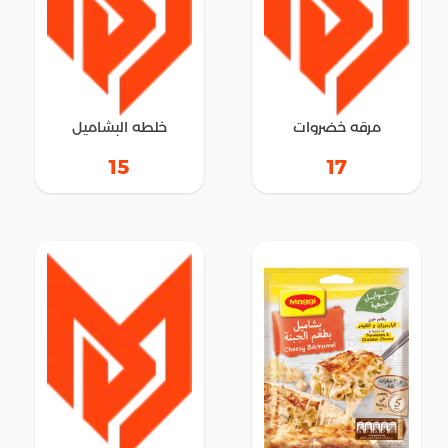
مرقه خضروات
خلطه البشاميل
15
17