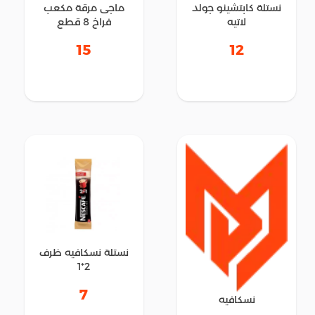
نستلة كابتشينو جولد
ماجى مرقة مكعب
لاتيه
فراخ 8 قطع
15
12
نستلة نسكافيه ظرف
2*1
7
نسكافيه