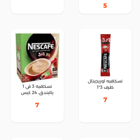
5
نسكافيه اوريجينال
نسكافيه 3 في 1
ظرف 3*1
بالبندق، 24 كيس
7
7