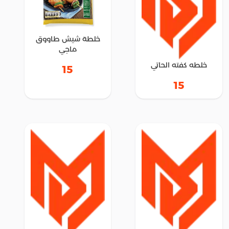
خلطة شيش طاووق
ماجي
خلطه كفته الحاتي
15
15