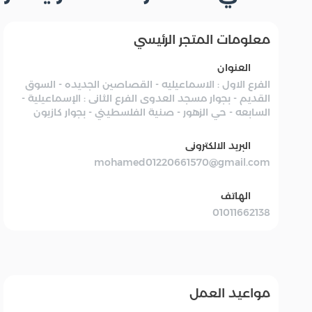
معلومات المتجر الرئيسي
العنوان
الفرع الاول : الاسماعيليه - القصاصين الجديده - السوق
القديم - بجوار مسجد العدوى الفرع الثانى : الإسماعيلية -
السابعه - حي الزهور - صنية الفلسطيني - بجوار كازيون
البريد الالكترونى
mohamed01220661570@gmail.com
الهاتف
01011662138
عام
مضان
ياميش ؤمضان
شركة كوكس وتاج
الملوك
مواعيد العمل