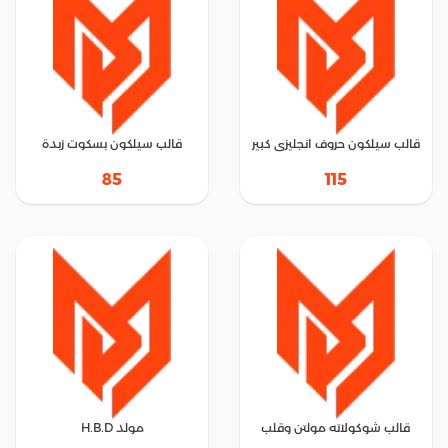
قالب سيلكون حروف انجليزى كبير
قالب سيلكون بسكوت زبدة
85
115
قالب شوكولاته مولتن وقلب
مولد H.B.D