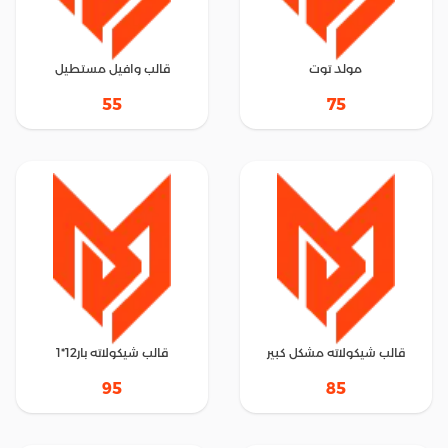
مولد توت
قالب وافيل مستطيل
55
75
قالب شيكولاته مشكل كبير
قالب شيكولاته بار12*1
95
85