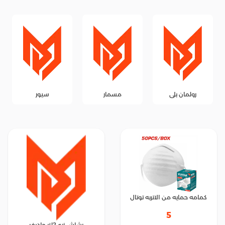
رولمان بلى
مسمار
سيور
كمامه حمايه من الاتربه توتال
5
رشاش زرع 2لتر جاديفر