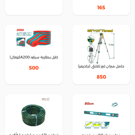
165
كابل بطارية سياره A200(توتال)
حامل ميزان ليزر ثلالثى (جاديفر)
500
850