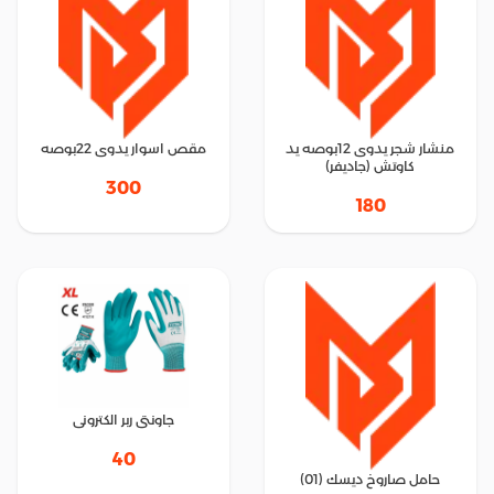
منشار شجر يدوى 12بوصه يد
مقص اسوار يدوى 22بوصه
كاوتش (جاديفر)
300
180
جاونتى ربر الكترونى
40
حامل صاروخ ديسك (01)