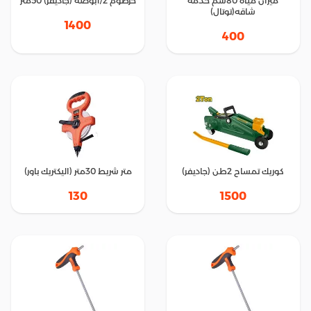
ميزان مياه 80سم خدمه
خرطوم 1/2بوصه (جاديفر) 50متر
شاقه(توتال)
1400
400
كوريك تمساح 2طن (جاديفر)
متر شريط 30متر (اليكتريك باور)
130
1500