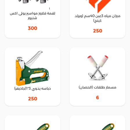
لقمة قلاوز مواسير بولى اكس
ميزان مياه 3عين 40سم (ويرلد
شنيور
كينج)
300
250
مسمار طلقات (الحصان)
دباسه يدوي 3*1(جاديفر)
6
250