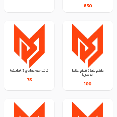
650
طقم بنط 5 قطع حائط
فرشه حره صاروخ 3,,(جاديفر)
(بوسكى)
75
100