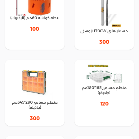
بنطه خواشه 60مم (اليكتريك)
100
مسمار هلتى 1700W (بوسكى
300
منظم مسامير 165*180مم
(جاديفر)
منظم مسامير 280*345مم
120
(جاديفر)
300