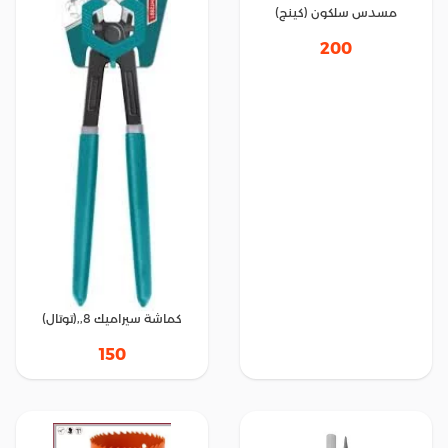
مسدس سلكون (كينج)
200
كماشة سيراميك 8,,(توتال)
150