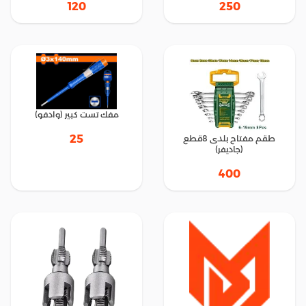
120
250
مفك تست كبير (وادفو)
25
طقم مفتاح بلدى 8قطع
(جاديفر)
400