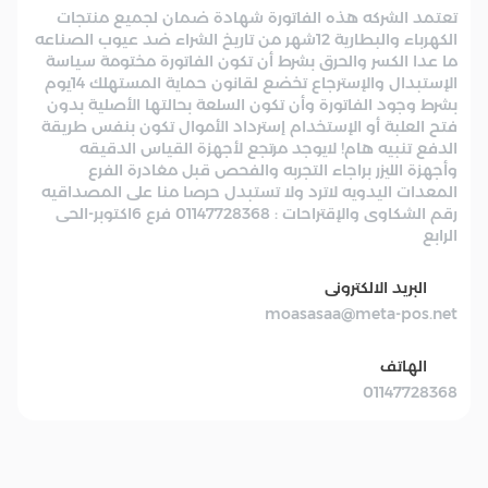
تعتمد الشركه هذه الفاتورة شهادة ضمان لجميع منتجات
الكهرباء والبطارية 12شهر من تاريخ الشراء ضد عيوب الصناعه
ما عدا الكسر والحرق بشرط أن تكون الفاتورة مختومة سياسة
الإستبدال والإسترجاع تخضع لقانون حماية المستهلك 14يوم
بشرط وجود الفاتورة وأن تكون السلعة بحالتها الأصلية بدون
فتح العلبة أو الإستخدام إسترداد الأموال تكون بنفس طريقة
الدفع تنبيه هام! لايوجد مرتجع لأجهزة القياس الدقيقه
وأجهزة الليزر براجاء التجربه والفحص قبل مغادرة الفرع
المعدات اليدويه لاترد ولا تستبدل حرصا منا على المصداقيه
رقم الشكاوى والإقتراحات : 01147728368 فرع 6اكتوبر-الحى
الرابع
البريد الالكترونى
moasasaa@meta-pos.net
الهاتف
01147728368