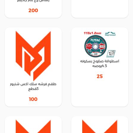
200
اسطوانة صاروخ بسكوته
4.5بوصه
25
طقم فرشه سلك اكس شنيور
3قطع
100