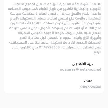
تعتمد الشركه هذه الفاتورة شهادة ضمان لجميع منتجات
الكهرباء والبطارية 12شهر من تاريخ الشراء ضد عيوب الصناعه
ما عدا الكسر والحرق بشرط أن تكون الفاتورة مختومة سياسة
الإستبدال والإسترجاع تخضع لقانون حماية المستهلك 14يوم
بشرط وجود الفاتورة وأن تكون السلعة بحالتها الأصلية بدون
فتح العلبة أو الإستخدام إسترداد الأموال تكون بنفس طريقة
الدفع تنبيه هام! لايوجد مرتجع لأجهزة القياس الدقيقه
وأجهزة الليزر براجاء التجربه والفحص قبل مغادرة الفرع
المعدات اليدويه لاترد ولا تستبدل حرصا منا على المصداقيه
رقم الشكاوى والإقتراحات : 01147728368 فرع 6اكتوبر-الحى
الرابع
البريد الالكترونى
moasasaa@meta-pos.net
الهاتف
01147728368