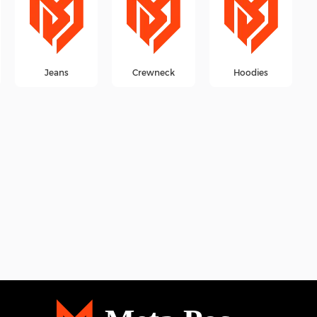
sweatshirt
Jeans
Crewneck