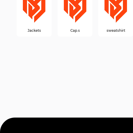
Perfyon
Jackets
Cap.s