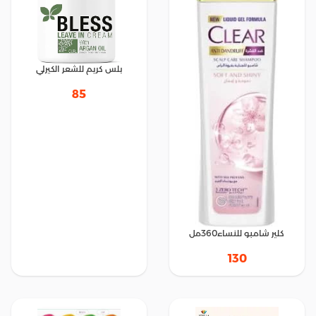
بلس كريم للشعر الكيرلي
85
كلير شامبو للنساء360مل
130