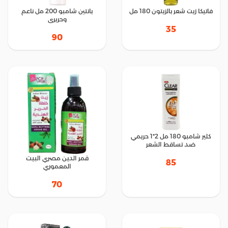
فاتيكا زيت شعر بالزيتون 180 مل
بانتين شامبو 200 مل ناعم
وحريرى
35
90
كلير شامبو 180 مل 2*1 حريمي
ضد تساقط الشعر
قمر الدين مصري البيت
85
المعموري
70