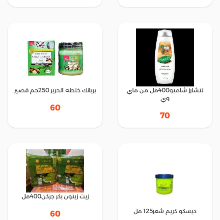
نتشارز شامبو400مل من ماي
بريانك خلطه الحرير 250جم قصير
وي
60
70
زيت زيتون بكر جركن400مل
ديسكو كريم شعر125 مل
60