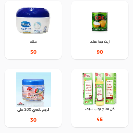
زيت جوز هند
منك
50
90
خل تفاخ توب شيف
كريم بانسي 200 ملي
45
30