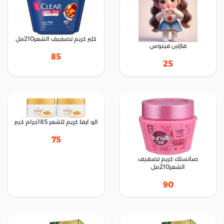
كلير كريم تصفيف الشعر210مل
فازلين فينوس
85
25
الو ايفا كريم للشعر 185جرام كبير
75
صانسلك كريم تصفيف
الشعر210مل
90