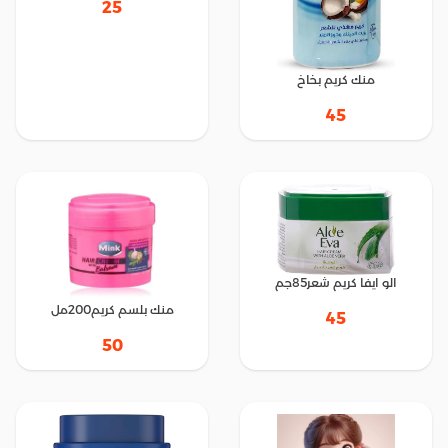
25
منك كريم بخاخ
45
الو ايفا كريم شعر85جم
منك بلسم كريم200مل
45
50