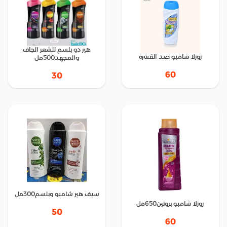
هير دو بلسم للشعر الجاف
روزلا شامبو ضد القشره
والمجهد500مل
60
30
سيف هير شامبو وبلسم300مل
روزلا شامبو بروتين650مل
50
60