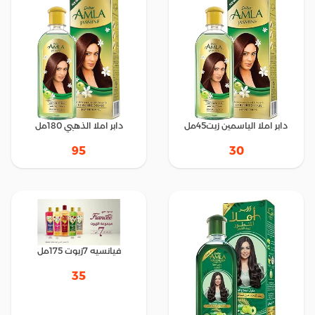
دابر املا الياسمين زيت45مل
دابر املا الذهبي 180مل
30
95
فيانسيه 7زيوت 175مل
35