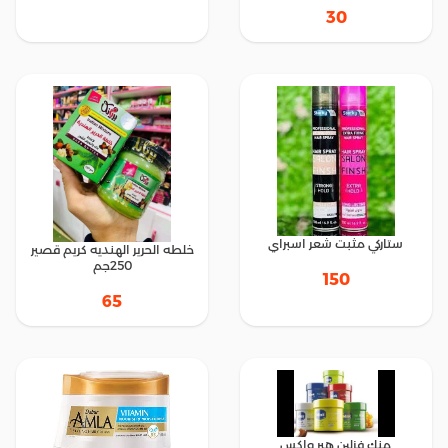
30
ستاركي مثبت شعر اسبراي
خلطه الحرير الهنديه كريم قصير
250جم
150
65
منك فزلين هير واكس