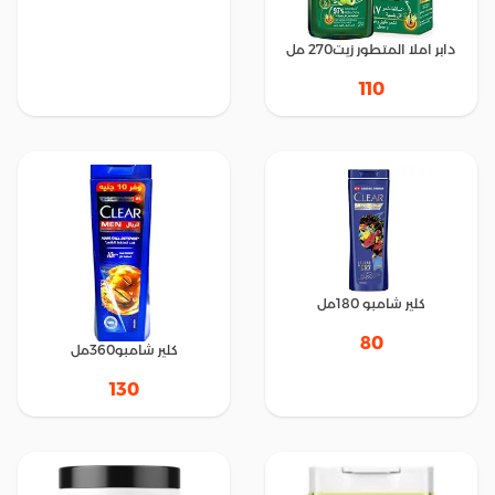
دابر املا المتطور زيت270 مل
110
كلير شامبو 180مل
80
كلير شامبو360مل
130