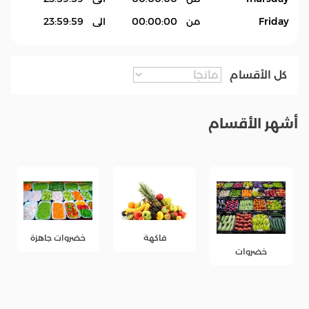
Friday
من
00:00:00
الى
23:59:59
كل الأقسام
أشهر الأقسام
خضروات جاهزة
فاكهة
خضروات