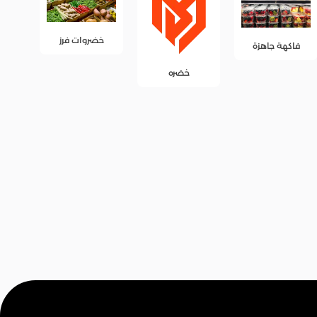
خضروات فرز
فاكهة فرز
خضره