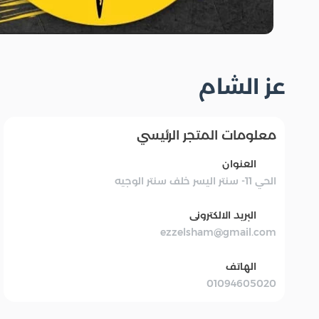
عز الشام
معلومات المتجر الرئيسي
العنوان
الحي 11- سنتر اليسر خلف سنتر الوجيه
البريد الالكترونى
ezzelsham@gmail.com
الهاتف
01094605020