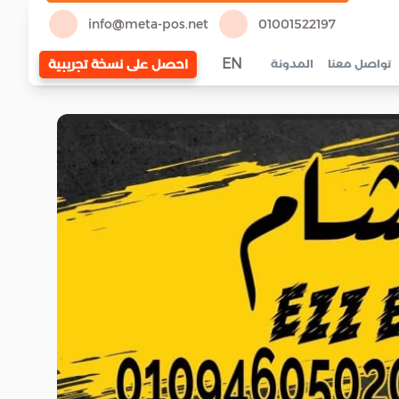
info@meta-pos.net
01001522197
EN
احصل على نسخة تجريبية
تواصل معنا
المدونة