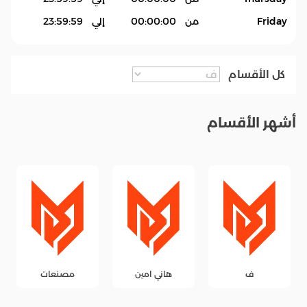
Friday
من
00:00:00
إلي
23:59:59
كل الأقسام
أشهر الأقسام
ف
هاني امين
مصنعات