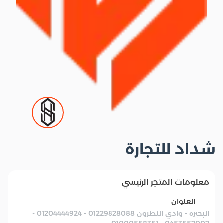
شداد للتجارة
معلومات المتجر الرئيسي
العنوان
البحيره - وادي النطرون 01229828088 - 01204444924 -
0453552002 - 01000558351