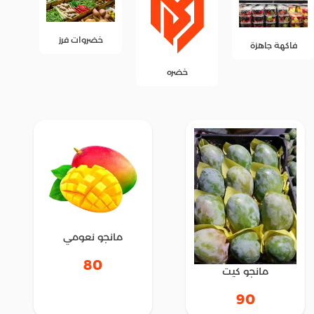
خضروات فرز
فاكهة فرز
خضره
مانجو نعومي
80
مانجو كيت
90