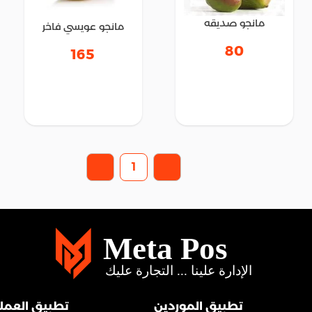
مانجو صديقه
مانجو عويسي فاخر
80
165
1
تطبيق الموردين
تطبيق العملا