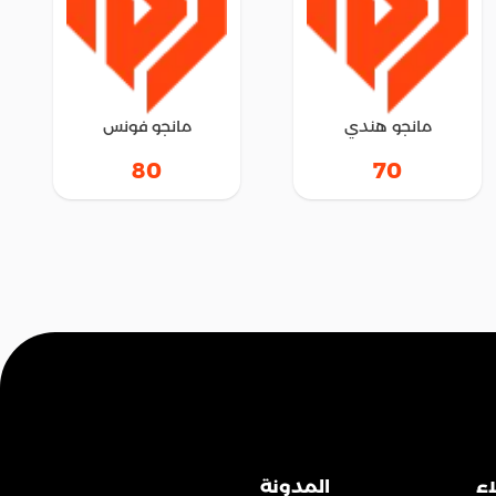
مانجو هندي
مانجو فونس
80
70
ء
المدونة