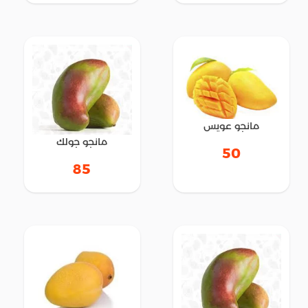
مانجو عويس
مانجو جولك
50
85