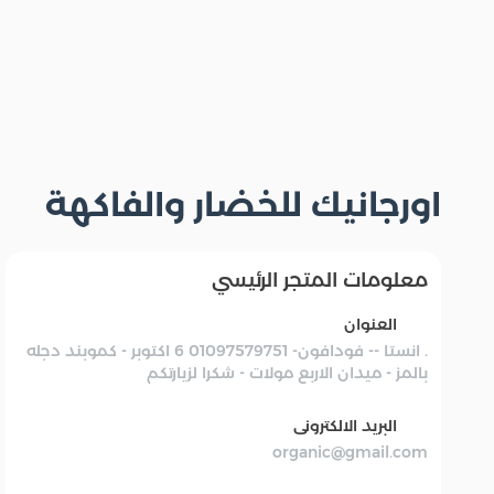
اورجانيك للخضار والفاكهة
معلومات المتجر الرئيسي
العنوان
. انستا -- فودافون- 01097579751 6 اكتوبر - كموبند دجله
بالمز - ميدان الاربع مولات - شكرا لزيارتكم
البريد الالكترونى
organic@gmail.com