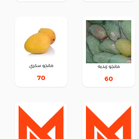
مانجو سكري
مانجو زبديه
70
60