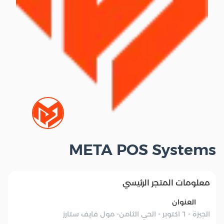
META POS Systems
معلومات المتجر الرئيسي
العنوان
الجيزة - ٦ اكتوبر - الحي الثامن- مول فايف ستارز