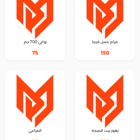
مرام عسل ڤيجا
روابي 700 جم
75
150
زهور بيت الصحه
المراعي