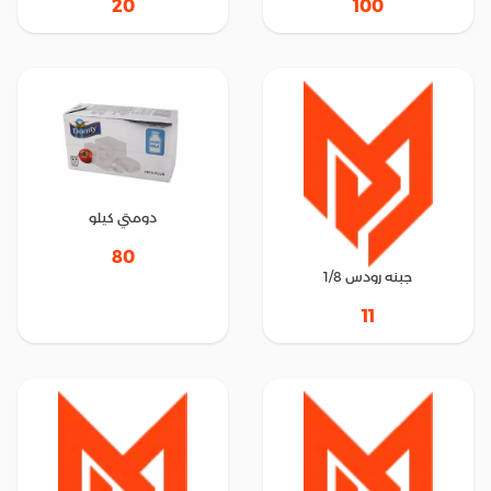
20
100
دومتي كيلو
80
جبنه رودس 1/8
11