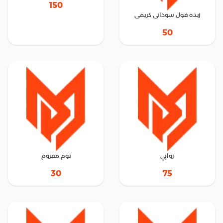
150
زبده فول سودانى كريمى
50
روابي
ثوم مفروم
30
75