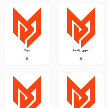
ليمون وزنجبيل
موكا
8
8