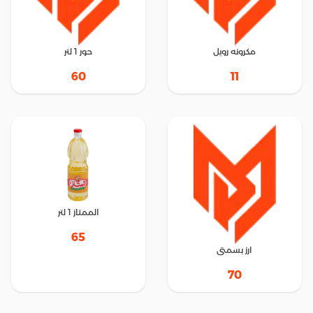
مكرونه رويل
حور 1 لتر
60
11
الممتاز 1 لتر
65
ارز بسمتى
70