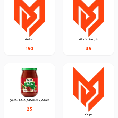
هريسة شطة
قطفه
150
35
صوص طماطم جاهز للطبخ
25
قوت