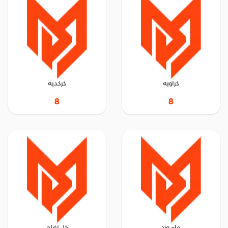
كراويه
كركديه
8
8
ماء ورد
خل تفاح