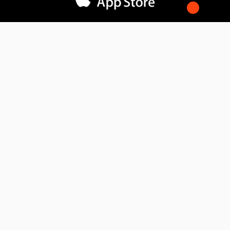
المدونة
فوائد التسويق الإلكتروني
فهم التجارة الإلكترونية
كيف يقوم الذكاء الاصطناعي بتحويل التسويق
الإلكتروني
تواصل معنا
6october
01001522197