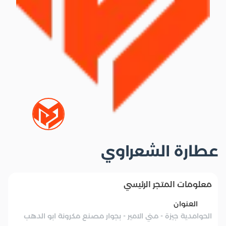
عطارة الشعراوي
معلومات المتجر الرئيسي
العنوان
الحوامدية جيزة - مني الامير - بجوار مصنع مكرونة ابو الدهب