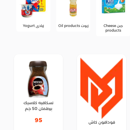
زيوت Oil products
زبادى Yogurt
عصائر
عرو
fers
نسكافيه كلاسيك
برطمان 50 جم
95
فودافون كاش