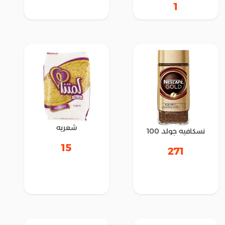
1
شعريه
نسكافيه جولد 100
15
271