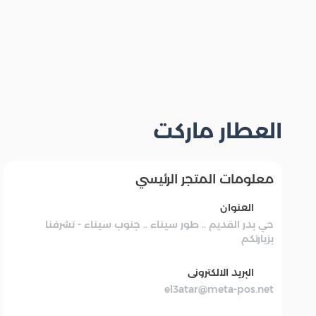
العطار ماركت
معلومات المتجر الرئيسي
العنوان
حي بدر القديم .. طور سيناء .. جنوب سيناء - تشرفنا
بزيارتكم
البريد الالكترونى
el3atar@meta-pos.net