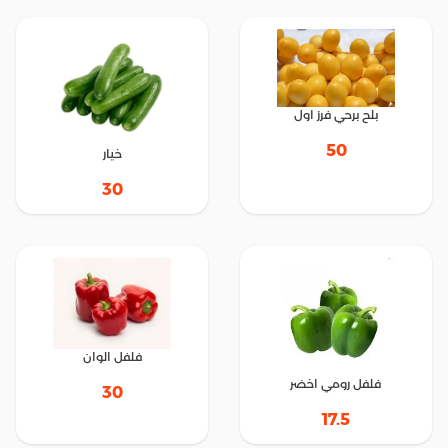
بلح برحي فرز اول
50
خيار
30
فلفل الوان
فلفل رومي اخضر
30
17.5