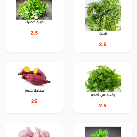
كزبرة خضراء
2.5
شبت
2.5
بطاطا حلوة
بقدونس اخضر
25
2.5