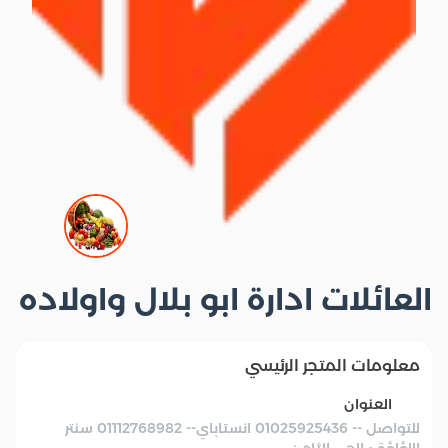
العائلات ادارة ابو بلال واولاده
معلومات المتجر الرئيسي
العنوان
للتواصل -- 01025925436 انستاباي-- 01112768982 سنتر
اللؤلؤة - الحي الثامن