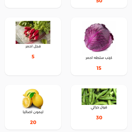
50
فجل احمر
5
كرنب سلطه احمر
15
فول حراتي
ليمون اضاليا
30
20