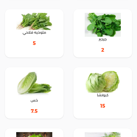
ملوخيه فلاحي
جرجير
5
2
كبوتشا
خس
15
7.5