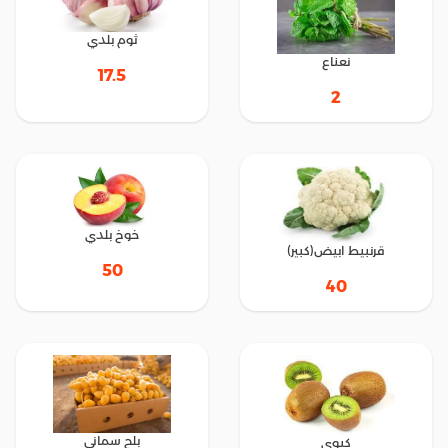
ثوم بلدي
نعناع
17.5
2
خوخ بلدي
قرنبيط ابيض(كبير)
50
40
بلح سماني
كيوي