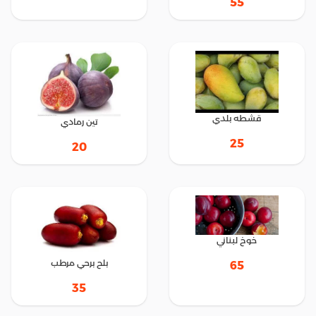
55
قشطه بلدي
تين رمادي
25
20
خوخ لبناني
بلح برحي مرطب
65
35