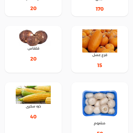
20
170
قلقاس
قرع عسل
20
15
ذره سكرى
40
مشروم