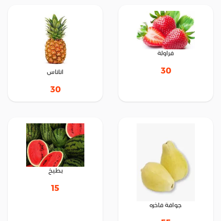
فراولة
30
اناناس
30
بطيخ
15
جوافة فاخره