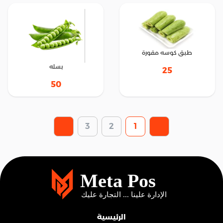
طبق كوسه مقورة
بسله
25
50
3
2
1
الرئيسية