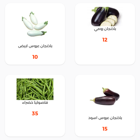
باذنجان رومي
12
باذنجان عروس ابيض
10
فاصوليا خضراء
35
باذنجان عروس اسود
15