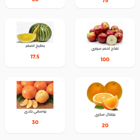
75
بطيخ اصفر
تفاح احمر سوري
17.5
100
يوسفي بلدي
برتقال سكري
30
20