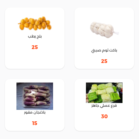
بلح رطب
25
باكت ثوم صيني
25
قرع عسلي جاهز
باذنجان مقور
30
15