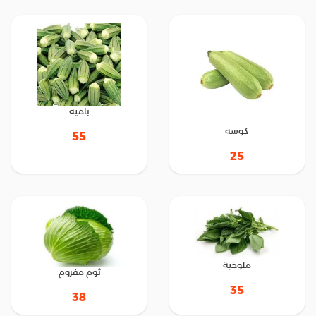
باميه
كوسه
55
25
ملوخية
ثوم مفروم
35
38