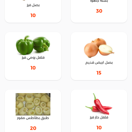
بسله جاهزه
بصل فرز
30
10
فلفل رومي فرز
بصل ابيض قديم
10
15
فلفل حار فرز
طبق بطاطس مقور
10
20