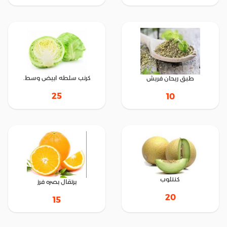
كرنب سلطه ابيض وسط.
طبق ريحان فريش
25
10
كنتلوب
برتقال بصره فرز
20
15