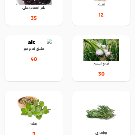
لفت.
بلح اسود رملي
12
35
طبق ثوم ربع
40
ثوم اخضر
30
رجله
روزماري
7