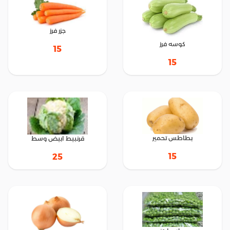
جزر فرز
كوسه فرز
15
15
بطاطس تحمير
قرنبيط ابيض وسط
15
25