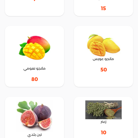
15
مانجو عويس
مانجو نعومي
50
80
زعتر
10
تين بلدي