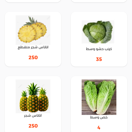
اناناس شجر متقطع
كرنب حشو وسط
250
35
اناناس شجر
خص وسط
250
4