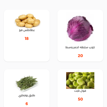
بطاطس فرز
18
كرنب سلطه احمر وسط
20
فول نابت
طبق روزماري
50
6