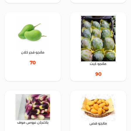
مانجو فجر كلان
70
مانجو كيت
90
باذنجان عروس موف
مانجو فص