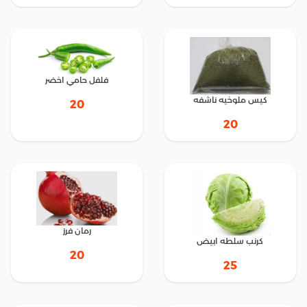
فلفل حامي اخضر
كيس ملوخيه ناشفه
20
20
رمان فرز
كرنب سلطه ابيض
20
25