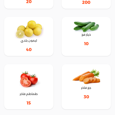
20
200
خيار فرز
ليمون بلدي
10
40
جزر فاخر
طماطم فاخر
30
15