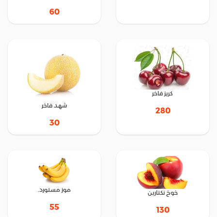
60
كريز فاخر
شهد فاخر
280
30
موز مستورد.
خوخ نكتارين
55
130