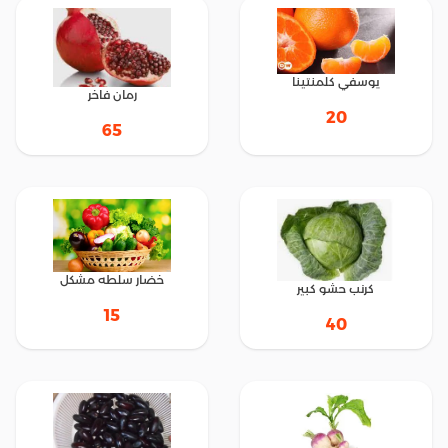
يوسفي كلمنتينا
رمان فاخر
20
65
خضار سلطه مشكل
كرنب حشو كبير
15
40