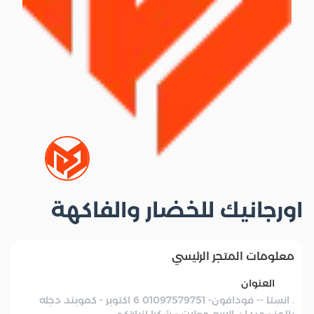
اورجانيك للخضار والفاكهة
معلومات المتجر الرئيسي
العنوان
. انستا -- فودافون- 01097579751 6 اكتوبر - كموبند دجله
بالمز - ميدان الاربع مولات - شكرا لزيارتكم