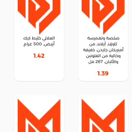
صلصة وتغميسة
العلالي خليط كيك
ثاوزند آيلاند من
أبيض، 500 غرام
أميريكان جاردن، خفيفة
1.42
وخالية من الغلوتين
والألبان، 267 مل
1.39