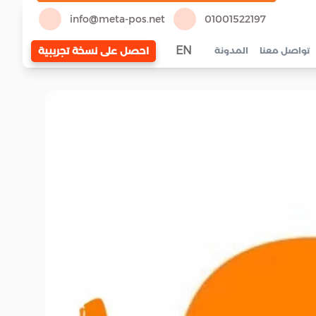
info@meta-pos.net
01001522197
EN
احصل على نسخة تجريبية
تواصل معنا
المدونة