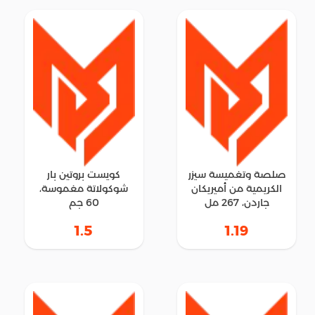
صلصة وتغميسة سيزر
كويست بروتين بار
الكريمية من أميريكان
شوكولاتة مغموسة،
جاردن، 267 مل
60 جم
1.5
1.19