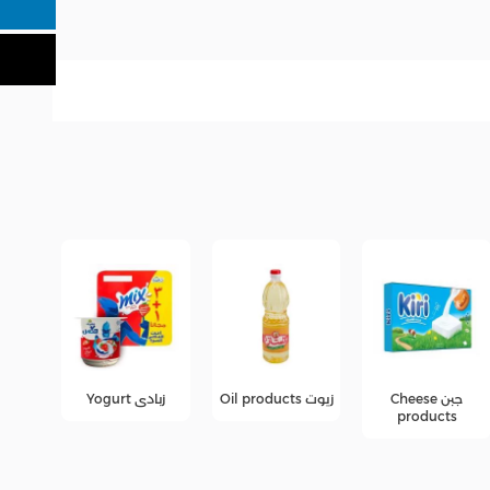
زيوت Oil products
زبادى Yogurt
عصائر
عرو
fers