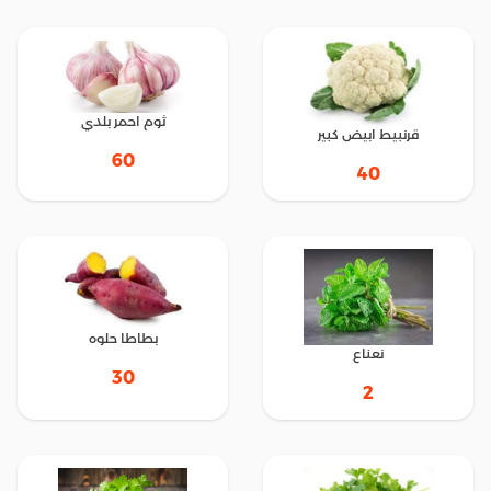
ثوم احمر بلدي
قرنبيط ابيض كبير
60
40
بطاطا حلوه
نعناع
30
2