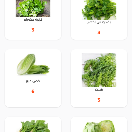
كزبرة خضراء
بقدونس اخضر
3
3
خص كبير
شبت
6
3