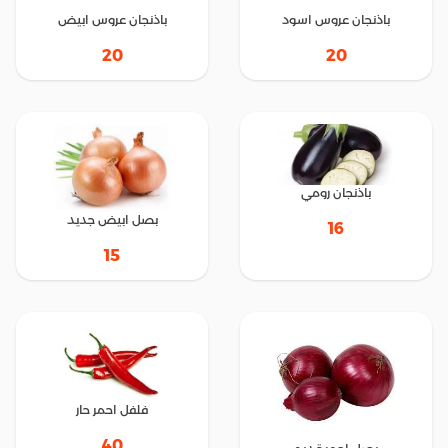
باذنجان عروس اسود
باذنجان عروس ابيض
20
20
باذنجان رومي
بصل ابيض جديد
16
15
فلفل احمر حار
40