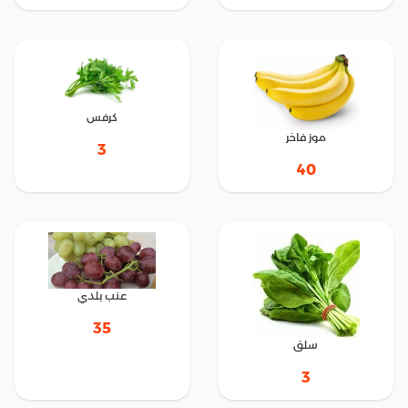
كرفس
موز فاخر
3
40
عنب بلدي
35
سلق
3