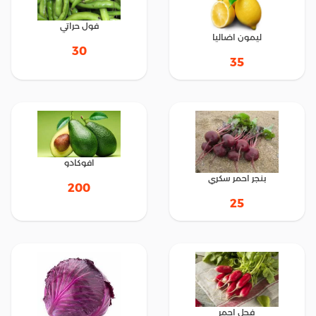
فول حراتي
ليمون اضاليا
30
35
افوكادو
بنجر احمر سكري
200
25
فجل احمر