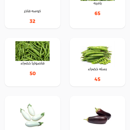
باميه
كوسه فاخر
65
32
فاصوليا خضراء
بسله خضراء
50
45