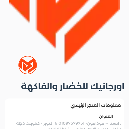
اورجانيك للخضار والفاكهة
معلومات المتجر الرئيسي
العنوان
. انستا -- فودافون- 01097579751 6 اكتوبر - كموبند دجله
بالمز - ميدان الاربع مولات - شكرا لزيارتكم