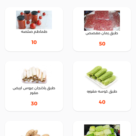
طماطم صلصه
طبق رمان مفصص
10
50
طبق باذنجان عروس ابيض
طبق كوسه مقوره
مقور
40
30