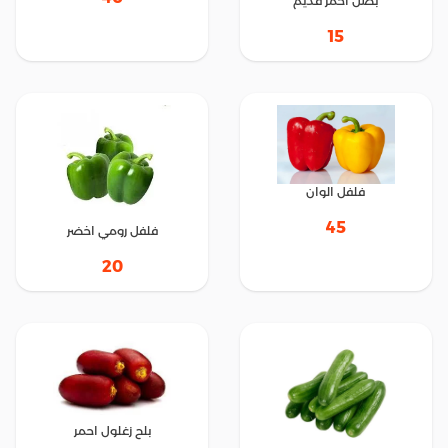
بصل احمر قديم
15
فلفل الوان
45
فلفل رومي اخضر
20
بلح زغلول احمر