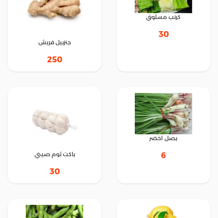
كرنب مسلوق
30
جنزبيل فريش
250
بصل اخضر
باكت ثوم صيني
6
30