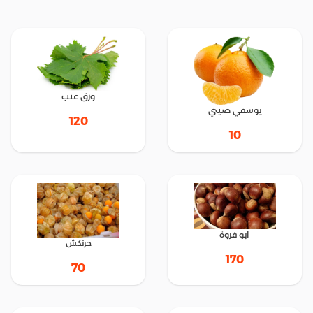
ورق عنب
يوسفي صيني
120
10
ابو فروة
حرنكش
170
70