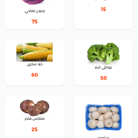
15
زيتون تفاحي
75
ذره سكرى
بروكلي كبير
60
50
قلقاس فاخر
25
مشروم