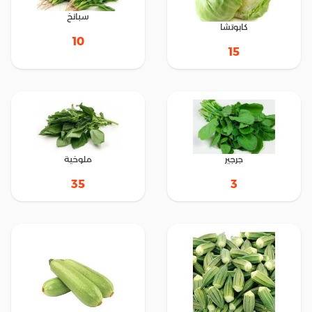
سبانخ
كابوتشا
10
15
جرجير
ملوخية
35
3